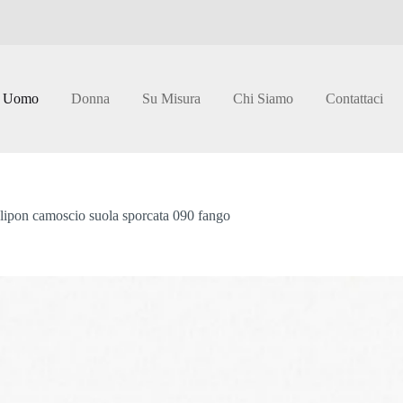
Uomo
Donna
Su Misura
Chi Siamo
Contattaci
lipon camoscio suola sporcata 090 fango