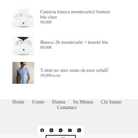
originale
attuale
era:
è:
Camicia bianca montecarlo2 bottoni
115,00€.
105,00€.
blu class
99,00
€
Bianco 2b montecarlo + inserto blu
99,00
€
T-shirt no stiro unito sh-zero cefalÙ
59,00
€
65,00
€
Il
Il
prezzo
prezzo
originale
attuale
era:
è:
65,00€.
59,00€.
Home
Uomo
Donna
Su Misura
Chi Siamo
Contattaci