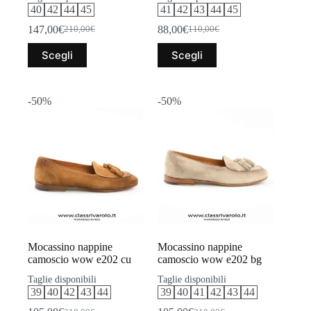
40
42
44
45
41
42
43
44
45
147,00
€
88,00
€
210,00
€
110,00
€
Il
Il
Il
Il
prezzo
prezzo
prezzo
prezzo
Questo
Questo
Scegli
Scegli
originale
attuale
originale
attuale
prodotto
prodotto
era:
è:
era:
è:
ha
ha
210,00€.
147,00€.
110,00€.
88,00€.
più
più
varianti.
varianti.
-50%
-50%
Le
Le
opzioni
opzioni
possono
possono
essere
essere
scelte
scelte
nella
nella
pagina
pagina
del
del
prodotto
prodotto
Mocassino nappine
Mocassino nappine
camoscio wow e202 cu
camoscio wow e202 bg
Taglie disponibili
Taglie disponibili
39
40
42
43
44
39
40
41
42
43
44