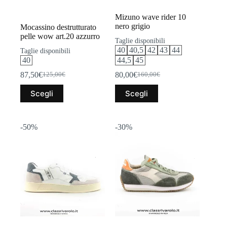
Mizuno wave rider 10
nero grigio
Mocassino destrutturato
pelle wow art.20 azzurro
Taglie disponibili
40
40,5
42
43
44
Taglie disponibili
40
44,5
45
87,50
€
80,00
€
125,00
€
160,00
€
Il
Il
Il
Il
prezzo
prezzo
prezzo
prezzo
Questo
Questo
Scegli
Scegli
originale
attuale
originale
attuale
prodotto
prodotto
era:
è:
era:
è:
ha
ha
125,00€.
87,50€.
160,00€.
80,00€.
più
più
varianti.
varianti.
-50%
-30%
Le
Le
opzioni
opzioni
possono
possono
essere
essere
scelte
scelte
nella
nella
pagina
pagina
del
del
prodotto
prodotto