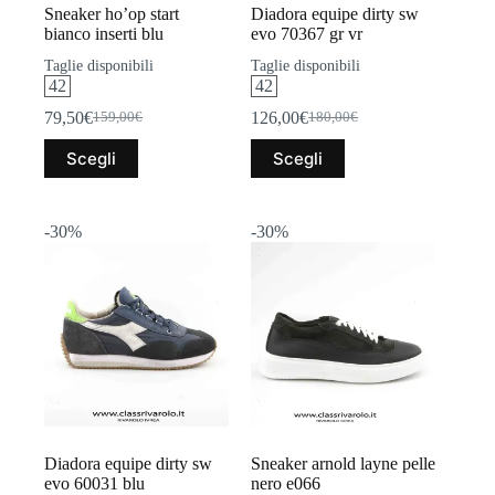
Sneaker ho’op start
Diadora equipe dirty sw
bianco inserti blu
evo 70367 gr vr
Taglie disponibili
Taglie disponibili
42
42
79,50
€
126,00
€
159,00
€
180,00
€
Il
Il
Il
Il
prezzo
prezzo
prezzo
prezzo
Questo
Questo
Scegli
Scegli
originale
attuale
originale
attuale
prodotto
prodotto
era:
è:
era:
è:
ha
ha
159,00€.
79,50€.
180,00€.
126,00€.
più
più
varianti.
varianti.
-30%
-30%
Le
Le
opzioni
opzioni
possono
possono
essere
essere
scelte
scelte
nella
nella
pagina
pagina
del
del
prodotto
prodotto
Diadora equipe dirty sw
Sneaker arnold layne pelle
evo 60031 blu
nero e066