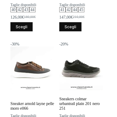
Taglie disponibili
Taglie disponibili
40
42
43
44
41
42
44
45
126,00
€
147,00
€
180,00
€
210,00
€
Il
Il
Il
Il
prezzo
prezzo
prezzo
prezzo
Questo
Questo
Scegli
Scegli
originale
attuale
originale
attuale
prodotto
prodotto
era:
è:
era:
è:
ha
ha
180,00€.
126,00€.
210,00€.
147,00€.
più
più
varianti.
varianti.
-30%
-20%
Le
Le
opzioni
opzioni
possono
possono
essere
essere
scelte
scelte
nella
nella
pagina
pagina
del
del
prodotto
prodotto
Sneakers colmar
Sneaker arnold layne pelle
urbantrail plain 201 nero
moro e066
251
Taglie disponibili
Taglie disponibili