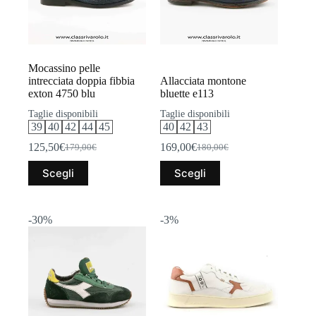
Mocassino pelle
intrecciata doppia fibbia
Allacciata montone
exton 4750 blu
bluette e113
Taglie disponibili
Taglie disponibili
39
40
42
44
45
40
42
43
125,50
€
169,00
€
179,00
€
180,00
€
Il
Il
Il
Il
prezzo
prezzo
prezzo
prezzo
Questo
Questo
Scegli
Scegli
originale
attuale
originale
attuale
prodotto
prodotto
era:
è:
era:
è:
ha
ha
179,00€.
125,50€.
180,00€.
169,00€.
più
più
varianti.
varianti.
-30%
-3%
Le
Le
opzioni
opzioni
possono
possono
essere
essere
scelte
scelte
nella
nella
pagina
pagina