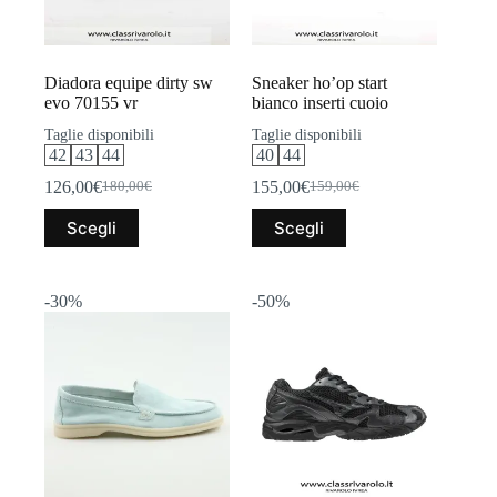
del
del
prodotto
prodotto
Diadora equipe dirty sw
Sneaker ho’op start
evo 70155 vr
bianco inserti cuoio
Taglie disponibili
Taglie disponibili
42
43
44
40
44
126,00
€
155,00
€
180,00
€
159,00
€
Il
Il
Il
Il
prezzo
prezzo
prezzo
prezzo
Questo
Questo
Scegli
Scegli
originale
attuale
originale
attuale
prodotto
prodotto
era:
è:
era:
è:
ha
ha
180,00€.
126,00€.
159,00€.
155,00€.
più
più
varianti.
varianti.
-30%
-50%
Le
Le
opzioni
opzioni
possono
possono
essere
essere
scelte
scelte
nella
nella
pagina
pagina
del
del
prodotto
prodotto