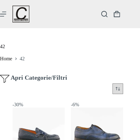
Salta
al
contenuto
Carrello
42
Home
42
Apri Categorie/Filtri
-30%
-6%