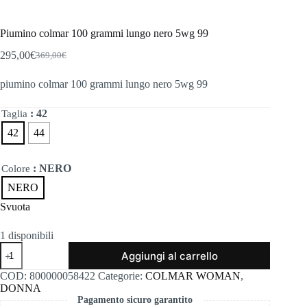
Piumino colmar 100 grammi lungo nero 5wg 99
295,00
€
369,00
€
Il
Il
prezzo
prezzo
piumino colmar 100 grammi lungo nero 5wg 99
originale
attuale
era:
è:
369,00€.
295,00€.
: 42
Taglia
42
44
: NERO
Colore
NERO
Svuota
1 disponibili
Piumino
Aggiungi al carrello
colmar
100
COD:
800000058422
Categorie:
COLMAR WOMAN
,
grammi
DONNA
lungo
Pagamento sicuro garantito
nero