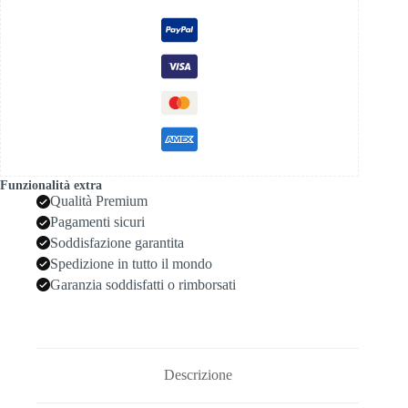
5wg
99
quantità
Funzionalità extra
Qualità Premium
Pagamenti sicuri
Soddisfazione garantita
Spedizione in tutto il mondo
Garanzia soddisfatti o rimborsati
Descrizione