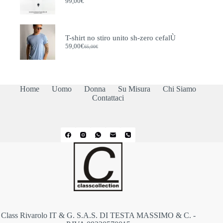
99,00
€
T-shirt no stiro unito sh-zero cefalÙ
59,00
€
65,00
€
Il
Il
prezzo
prezzo
originale
attuale
era:
è:
65,00€.
59,00€.
Home
Uomo
Donna
Su Misura
Chi Siamo
Contattaci
Class Rivarolo IT & G. S.A.S. DI TESTA MASSIMO & C. -