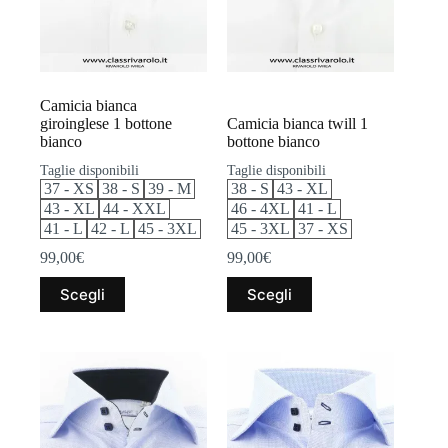
nella
nella
pagina
pagina
del
del
prodotto
prodotto
Camicia bianca
giroinglese 1 bottone
Camicia bianca twill 1
bianco
bottone bianco
Taglie disponibili
Taglie disponibili
37 - XS
38 - S
39 - M
38 - S
43 - XL
43 - XL
44 - XXL
46 - 4XL
41 - L
41 - L
42 - L
45 - 3XL
45 - 3XL
37 - XS
99,00
€
99,00
€
Questo
Questo
Scegli
Scegli
prodotto
prodotto
ha
ha
più
più
varianti.
varianti.
Le
Le
opzioni
opzioni
possono
possono
essere
essere
scelte
scelte