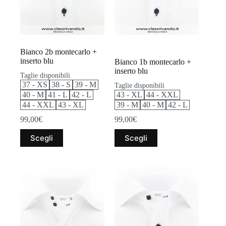
nella
nella
pagina
pagina
del
del
prodotto
prodotto
Bianco 2b montecarlo +
inserto blu
Bianco 1b montecarlo +
inserto blu
Taglie disponibili
37 - XS
38 - S
39 - M
Taglie disponibili
40 - M
41 - L
42 - L
43 - XL
44 - XXL
44 - XXL
43 - XL
39 - M
40 - M
42 - L
99,00
€
99,00
€
Questo
Questo
Scegli
Scegli
prodotto
prodotto
ha
ha
più
più
varianti.
varianti.
Le
Le
opzioni
opzioni
possono
possono
essere
essere
scelte
scelte
nella
nella