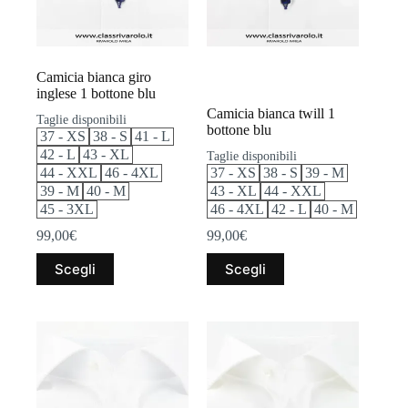
pagina
pagina
del
del
prodotto
prodotto
Camicia bianca giro
inglese 1 bottone blu
Camicia bianca twill 1
Taglie disponibili
bottone blu
37 - XS
38 - S
41 - L
42 - L
43 - XL
Taglie disponibili
44 - XXL
46 - 4XL
37 - XS
38 - S
39 - M
39 - M
40 - M
43 - XL
44 - XXL
45 - 3XL
46 - 4XL
42 - L
40 - M
99,00
€
99,00
€
Questo
Questo
Scegli
Scegli
prodotto
prodotto
ha
ha
più
più
varianti.
varianti.
Le
Le
opzioni
opzioni
possono
possono
essere
essere
scelte
scelte