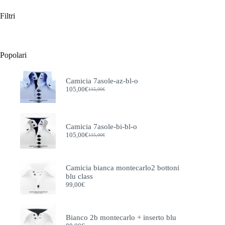
nella
nella
Filtri
pagina
pagina
del
del
prodotto
prodotto
Popolari
Camicia 7asole-az-bl-o
105,00
€
115,00
€
Il
Il
prezzo
prezzo
originale
attuale
era:
è:
115,00€.
105,00€.
Camicia 7asole-bi-bl-o
105,00
€
115,00
€
Il
Il
prezzo
prezzo
originale
attuale
era:
è:
Camicia bianca montecarlo2 bottoni
115,00€.
105,00€.
blu class
99,00
€
Bianco 2b montecarlo + inserto blu