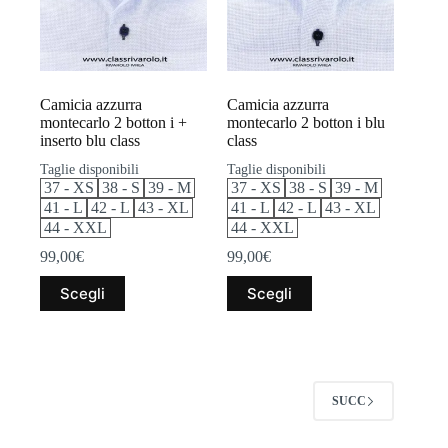
nella
nella
pagina
pagina
del
del
prodotto
prodotto
Camicia azzurra
Camicia azzurra
montecarlo 2 botton i +
montecarlo 2 botton i blu
inserto blu class
class
Taglie disponibili
Taglie disponibili
37 - XS
38 - S
39 - M
37 - XS
38 - S
39 - M
41 - L
42 - L
43 - XL
41 - L
42 - L
43 - XL
44 - XXL
44 - XXL
99,00
€
99,00
€
Questo
Questo
Scegli
Scegli
prodotto
prodotto
ha
ha
più
più
varianti.
varianti.
Le
Le
opzioni
opzioni
SUCC
possono
possono
essere
essere
scelte
scelte