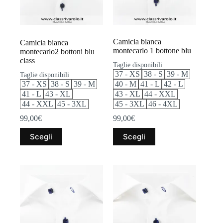
pagina
pagina
del
del
prodotto
prodotto
Camicia bianca
Camicia bianca
montecarlo 1 bottone blu
montecarlo2 bottoni blu
class
Taglie disponibili
37 - XS
38 - S
39 - M
Taglie disponibili
37 - XS
38 - S
39 - M
40 - M
41 - L
42 - L
41 - L
43 - XL
43 - XL
44 - XXL
44 - XXL
45 - 3XL
45 - 3XL
46 - 4XL
99,00
€
99,00
€
Questo
Questo
Scegli
Scegli
prodotto
prodotto
ha
ha
più
più
varianti.
varianti.
Le
Le
opzioni
opzioni
possono
possono
essere
essere
scelte
scelte
nella
nella