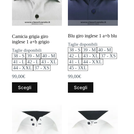
scelte
scelte
nella
nella
pagina
pagina
del
del
prodotto
prodotto
Blu giro inglese 1 a+b blu
Camicia grigia giro
inglese 1 a+b grigio
Taglie disponibili
38 - S
39 - M
40 - M
Taglie disponibili
38 - S
39 - M
40 - M
42 - L
43 - XL
37 - XS
41 - L
42 - L
43 - XL
41 - L
44 - XXL
44 - XXL
37 - XS
45 - 3XL
99,00
€
99,00
€
Questo
Questo
Scegli
Scegli
prodotto
prodotto
ha
ha
più
più
varianti.
varianti.
Le
Le
opzioni
opzioni
possono
possono
essere
essere
scelte
scelte