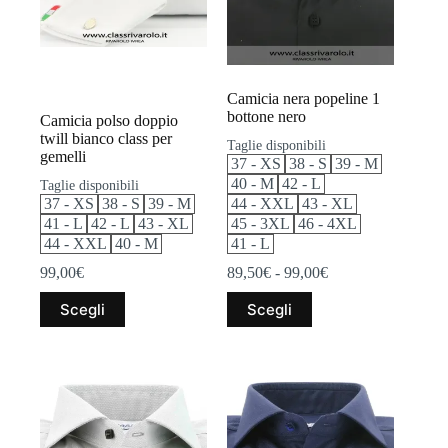
pagina
pagina
del
del
prodotto
prodotto
Camicia nera popeline 1
bottone nero
Camicia polso doppio
twill bianco class per
Taglie disponibili
gemelli
37 - XS
38 - S
39 - M
40 - M
42 - L
Taglie disponibili
37 - XS
38 - S
39 - M
44 - XXL
43 - XL
41 - L
42 - L
43 - XL
45 - 3XL
46 - 4XL
44 - XXL
40 - M
41 - L
Fascia
99,00
€
89,50
€
-
99,00
€
di
Questo
Questo
prezzo:
Scegli
Scegli
prodotto
prodotto
da
ha
ha
89,50€
più
più
a
varianti.
varianti.
99,00€
Le
Le
opzioni
opzioni
possono
possono
essere
essere