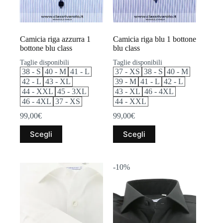
Camicia riga azzurra 1
Camicia riga blu 1 bottone
bottone blu class
blu class
Taglie disponibili
Taglie disponibili
38 - S
40 - M
41 - L
37 - XS
38 - S
40 - M
42 - L
43 - XL
39 - M
41 - L
42 - L
44 - XXL
45 - 3XL
43 - XL
46 - 4XL
46 - 4XL
37 - XS
44 - XXL
99,00
€
99,00
€
Questo
Questo
Scegli
Scegli
prodotto
prodotto
ha
ha
più
più
varianti.
varianti.
-10%
Le
Le
opzioni
opzioni
possono
possono
essere
essere
scelte
scelte
nella
nella