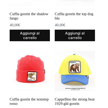
Cuffia goorin the shadow
Cuffia goorin the top dog
fango
blu
40,00
€
40,00
€
Aggiungi al
Aggiungi al
carrello
carrello
Cuffia goorin the nonstop
Cappellino the strong bear
rosso
1929-gld goorin