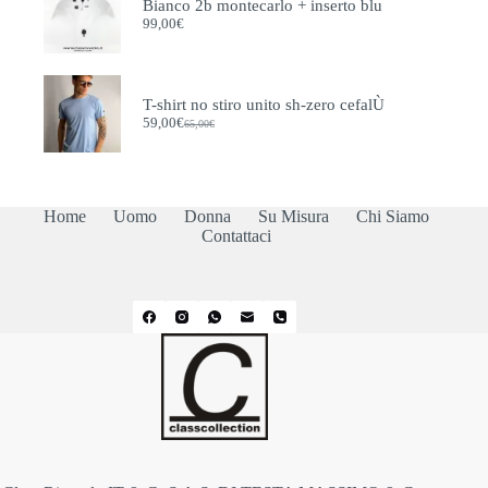
Bianco 2b montecarlo + inserto blu
99,00
€
T-shirt no stiro unito sh-zero cefalÙ
59,00
€
65,00
€
Il
Il
prezzo
prezzo
originale
attuale
era:
è:
65,00€.
59,00€.
Home
Uomo
Donna
Su Misura
Chi Siamo
Contattaci