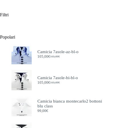
Filtri
Popolari
Camicia 7asole-az-bl-o
105,00
€
115,00
€
Il
Il
prezzo
prezzo
originale
attuale
era:
è:
115,00€.
105,00€.
Camicia 7asole-bi-bl-o
105,00
€
115,00
€
Il
Il
prezzo
prezzo
originale
attuale
era:
è:
Camicia bianca montecarlo2 bottoni
115,00€.
105,00€.
blu class
99,00
€