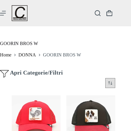
Salta
al
contenuto
Carrello
GOORIN BROS W
Home
DONNA
GOORIN BROS W
Apri Categorie/Filtri