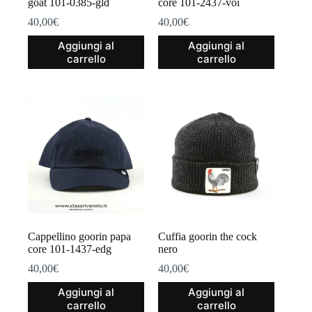
goat 101-0385-gld
core 101-2437-voi
40,00
€
40,00
€
Aggiungi al
Aggiungi al
carrello
carrello
Cappellino goorin papa
Cuffia goorin the cock
core 101-1437-edg
nero
40,00
€
40,00
€
Aggiungi al
Aggiungi al
carrello
carrello