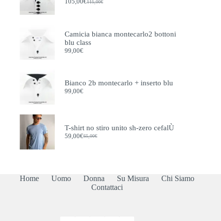
105,00
€
115,00
€
Il
Il
prezzo
prezzo
originale
attuale
era:
è:
Camicia bianca montecarlo2 bottoni
115,00€.
105,00€.
blu class
99,00
€
Bianco 2b montecarlo + inserto blu
99,00
€
T-shirt no stiro unito sh-zero cefalÙ
59,00
€
65,00
€
Il
Il
prezzo
prezzo
originale
attuale
era:
è:
65,00€.
59,00€.
Home
Uomo
Donna
Su Misura
Chi Siamo
Contattaci