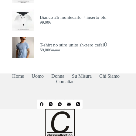
Bianco 2b montecarlo + inserto blu
99,00
€
T-shirt no stiro unito sh-zero cefalÙ
59,00
€
65,00
€
Il
Il
prezzo
prezzo
originale
attuale
era:
è:
65,00€.
59,00€.
Home
Uomo
Donna
Su Misura
Chi Siamo
Contattaci