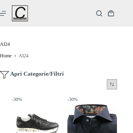
Salta
al
contenuto
Carrello
AI24
Home
AI24
Apri Categorie/Filtri
-30%
-30%