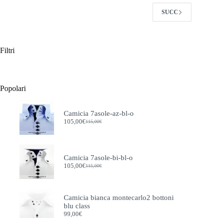
opzioni
opzioni
SUCC
possono
possono
essere
essere
scelte
scelte
nella
nella
Filtri
pagina
pagina
del
del
prodotto
prodotto
Popolari
Camicia 7asole-az-bl-o
105,00
€
115,00
€
Il
Il
prezzo
prezzo
originale
attuale
era:
è:
115,00€.
105,00€.
Camicia 7asole-bi-bl-o
105,00
€
115,00
€
Il
Il
prezzo
prezzo
originale
attuale
era:
è:
Camicia bianca montecarlo2 bottoni
115,00€.
105,00€.
blu class
99,00
€